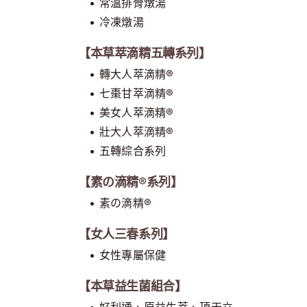
• 常溫排骨燉湯
• 冷凍燉湯
【本草萃滴精五轉系列】
• 轉大人萃滴精®
• 七棗甘萃滴精®
• 美女人萃滴精®
• 壯大人萃滴精®
• 五轉綜合系列
【素の滴精®系列】
• 素の滴精®
【女人三春系列】
• 女性專屬保健
【本草益生菌組合】
• 好利通、原益生萃、頂天立