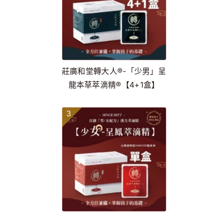
莊廣和堂轉大人®-「少男」呈
龍本草萃滴精®【4+1盒】
3