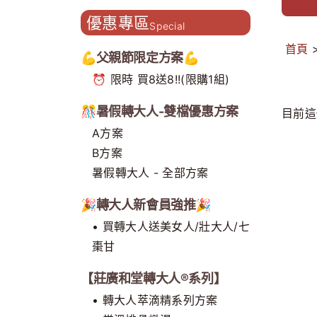
造主題門市 開創補養新型態
優惠專區
Special
首頁
💪父親節限定方案💪
⏰ 限時 買8送8!!(限購1組)
🎊暑假轉大人-雙檔優惠方案
目前這
A方案
B方案
暑假轉大人 - 全部方案
🎉轉大人新會員強推🎉
• 買轉大人送美女人/壯大人/七
棗甘
【莊廣和堂轉大人®系列】
• 轉大人萃滴精系列方案