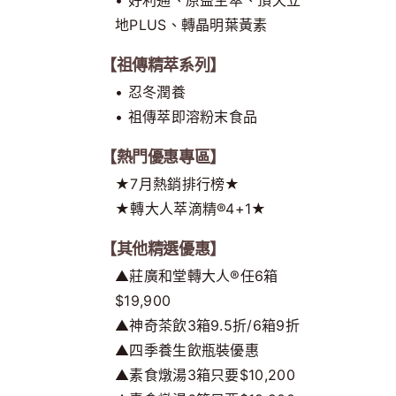
地PLUS、轉晶明葉黃素
【祖傳精萃系列】
• 忍冬潤養
• 祖傳萃即溶粉末食品
【熱門優惠專區】
★7月熱銷排行榜★
★轉大人萃滴精®4+1★
【其他精選優惠】
▲莊廣和堂轉大人®任6箱
$19,900
▲神奇茶飲3箱9.5折/6箱9折
▲四季養生飲瓶裝優惠
▲素食燉湯3箱只要$10,200