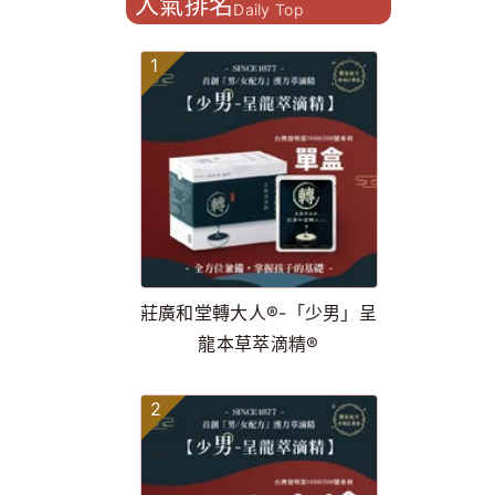
人氣排名
Daily Top
1
莊廣和堂轉大人®-「少男」呈
龍本草萃滴精®
2