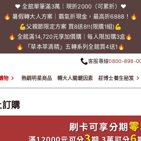
❤️ 全館單筆滿3萬｜現折2000（可累折）❤️
🔥 暑假轉大人方案｜霸氣折現金，最高折6888！🔥
💪父親節限定方案 買8送8!!(限購1組)💪
🔥 全館滿14,720元享加價購｜每人限加購3盒🔥
🔥 「草本萃滴精」五轉系列全館買4送1🔥
客服專線
0800-898-0
購物
熱銷明星商品
轉大人關鍵因素
莊博士養生秘笈
上訂購