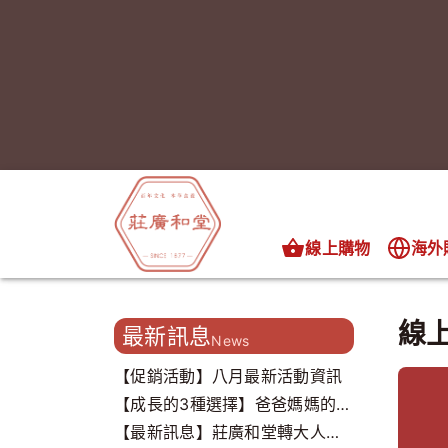
線上購物
海外
線
最新訊息
News
【促銷活動】八月最新活動資訊
【成長的3種選擇】爸爸媽媽的心
聲，我們都聽到了..
【最新訊息】莊廣和堂轉大人打