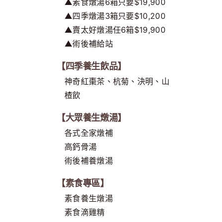
▲素食燉湯6箱只要$19,900
▲四季燉湯3箱只要$10,200
▲賣太好燉湯任6箱$19,900
▲術後補給站
【四季養生飲品】
神奇紅棗茶、杭菊、決明、山
楂飲
【大眾養生燉湯】
各式全家燉補
高鈣骨湯
術後補養燉湯
【素食專區】
素食養生燉湯
素食滴雞精