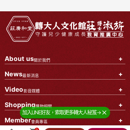
About us
+
關於我們
News
+
最新消息
Video
+
影音媒體
Shopping
+
購物相關
加入LINE好友，索取更多轉大人秘笈→
Member
+
會員專區
0