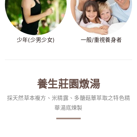
少年(少男少女)
一般/重視養身者
養生莊園燉湯
採天然草本複方、米精露、多醣菇蕈萃取之特色精
華湯底煉製