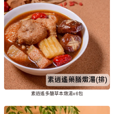
素逍遙多醣草本燉湯x6包