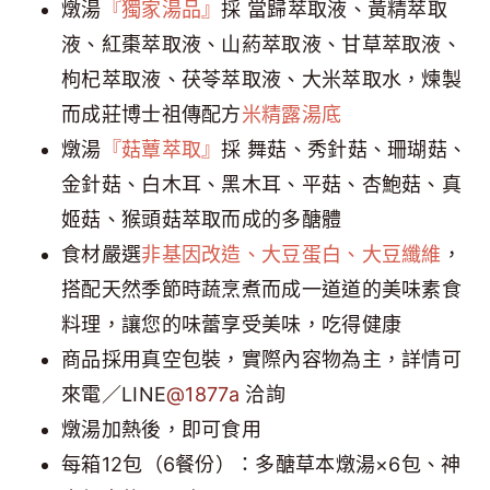
燉湯
『獨家湯品』
採 當歸萃取液、黃精萃取
液、紅棗萃取液、山葯萃取液、甘草萃取液、
枸杞萃取液、茯苓萃取液、大米萃取水，煉製
而成莊博士祖傳配方
米精露湯底
燉湯
『菇蕈萃取』
採 舞菇、秀針菇、珊瑚菇、
金針菇、白木耳、黑木耳、平菇、杏鮑菇、真
姬菇、猴頭菇萃取而成的多醣體
食材嚴選
非基因改造、大豆蛋白、大豆纖維
，
搭配天然季節時蔬烹煮而成一道道的美味素食
料理，讓您的味蕾享受美味，吃得健康
商品採用真空包裝，實際內容物為主，詳情可
來電／LINE
@1877a
洽詢
燉湯加熱後，即可食用
每箱12包（6餐份）：多醣草本燉湯×6包、神