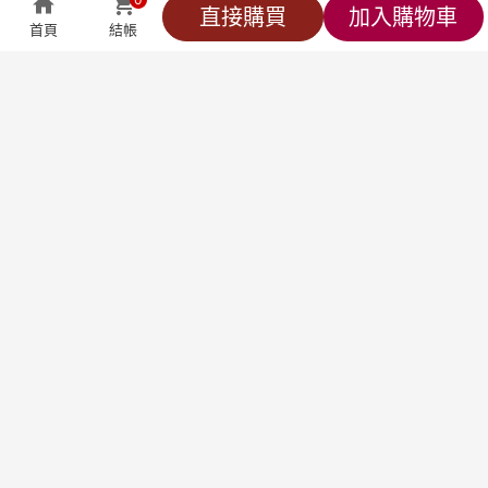
企業資訊
0
直接購買
加入購物車
首頁
結帳
全部商品
萬能客服
貼心小編
會員專區
結帳
莊廣和堂生技食品國際股份有限公司
統一編號：90827571
台北辦公室-
台北市中山區松江路9號2樓
台北門市-
台北市中山區松江路9-1號1樓
新竹大遠百門市-
新竹市東區西大路323號6樓
台中辦公室-
台中市北屯區東山路一段148
號
聯絡方式
產品客服專線：
0800-898-008
出貨中心專線：
0800-678-568
客服信箱：
service@jlife.tw
社群