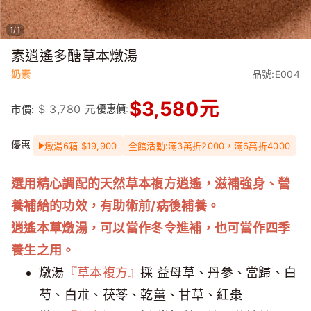
1
/
1
素逍遙多醣草本燉湯
奶素
品號:E004
$
3,580
元
$
3,780
元
優惠價:
市價:
優惠
燉湯6箱 $19,900
全館活動:滿3萬折2000，滿6萬折4000
選用精心調配的天然草本複方逍遙，滋補強身、營
養補給的功效，有助術前/病後補養。
逍遙本草燉湯，可以當作冬令進補，也可當作四季
養生之用。
燉湯
『草本複方』
採 益母草、丹參、當歸、白
芍、白朮、茯苓、乾薑、甘草、紅棗