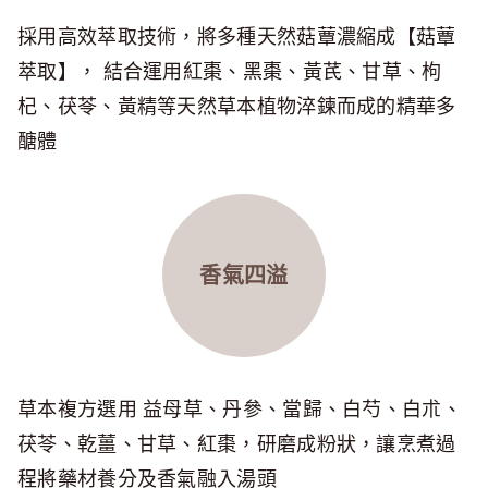
採用高效萃取技術，將多種天然菇蕈濃縮成【菇蕈
萃取】， 結合運用紅棗、黑棗、黃芪、甘草、枸
杞、茯苓、黃精等天然草本植物淬鍊而成的精華多
醣體
香氣四溢
草本複方選用 益母草、丹參、當歸、白芍、白朮、
茯苓、乾薑、甘草、紅棗，研磨成粉狀，讓烹煮過
程將藥材養分及香氣融入湯頭