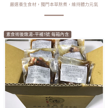
嚴選養生食材，獨門本草熬煮，維持體力元氣
素食術後燉湯-平補1號 每箱內含