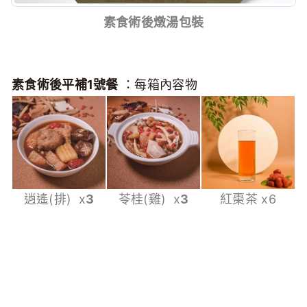
素食術後燉湯包裝
素食術後平補1號餐
：每箱內容物
逍遙(排) x
3
苓桂(雞) x
3
紅棗茶 x6