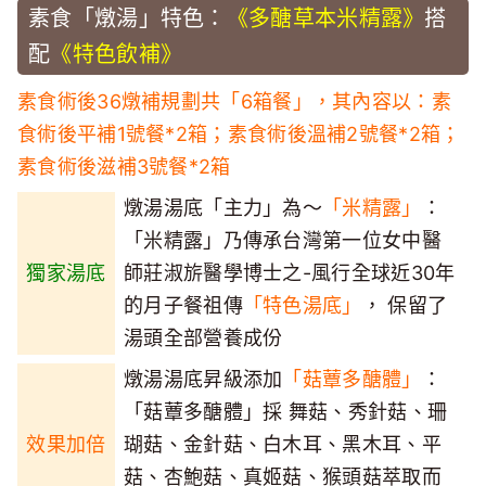
素食「燉湯」特色：
《多醣草本米精露》
搭
配
《特色飲補》
素食術後36燉補規劃共「6箱餐」，其內容以：素
食術後平補1號餐*2箱；素食術後溫補2號餐*2箱；
素食術後滋補3號餐*2箱
燉湯湯底「主力」為～
「米精露」
：
「米精露」乃傳承台灣第一位女中醫
獨家湯底
師莊淑旂醫學博士之-風行全球近30年
的月子餐祖傳
「特色湯底」
， 保留了
湯頭全部營養成份
燉湯湯底昇級添加
「菇蕈多醣體」
：
「菇蕈多醣體」採 舞菇、秀針菇、珊
效果加倍
瑚菇、金針菇、白木耳、黑木耳、平
菇、杏鮑菇、真姬菇、猴頭菇萃取而