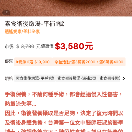
1
/
1
素食術後燉湯-平補1號
逍遙奶素/苓桂全素
$
3,580
元
$
3,780
元
優惠價:
市價:
優惠
燉湯6箱 $19,900
全館活動:滿3萬折2000，滿6萬折4000
規格
素食術後燉湯-平補1號
素食術後燉湯-溫補2號
素食術後燉湯-滋補
手術保養，不論何種手術，都會經過侵入性傷害，
熱量流失等...
因此，術後營養攝取是否足夠，決定了復元時間以
及術後身體負擔。台灣第一位女中醫師莊淑旂醫學