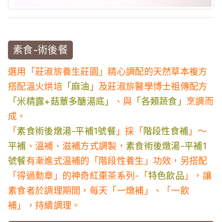
素食-術後餐
選用「莊淑旂養生莊園」精心調配的天然草本複方
搭配溫火烘培
「麻油」
及莊淑旂醫學博士祖傳配方
「米精露+菇蕈多醣湯底」
、與
「各類蔬食」
烹調而
成。
「
素食術後燉湯-平補1號餐
」採「
階段性食補
」～
平補
、溫補、滋補方式調製，
素食術後燉湯-平補1
號餐
有漸進式溫補的「階段性養生」功效，另搭配
「得過勳章」的神奇紅棗茶系列-「
特色飲品
」，讓
素食者於調理期間，每天「一燉補」、「一飲
補」，持續調理。