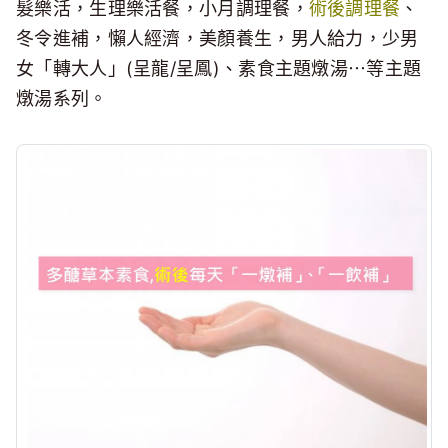
髮樂活，生理樂活餐，小月調理餐，
術後調理餐
、
冬令進補，懶人經濟，美顏養生，男人給力，少男
女「轉大人」(呈龍/呈鳳)、素食主題燉湯⋯等主題
燉湯系列。