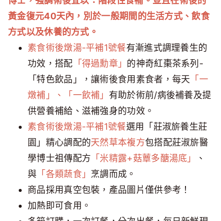
博士，強調術後宜以：階段性食補。並且在術後的
黃金復元40天內，別於一般期間的生活方式、飲食
方式以及休養的方式。
素食術後燉湯-平補1號餐
有漸進式調理養生的
功效，搭配
「得過勳章」
的神奇紅棗茶系列-
「特色飲品」，讓術後食用素食者，每天
「一
燉補」、「一飲補」
有助於術前/病後補養及提
供營養補給、滋補強身的功效。
素食術後燉湯-平補1號餐
選用「莊淑旂養生莊
園」精心調配的
天然草本複方
包搭配莊淑旂醫
學博士祖傳配方
「米精露+菇蕈多醣湯底」
、
與
「各類蔬食」
烹調而成。
商品採用真空包裝，產品圖片僅供參考！
加熱即可食用。