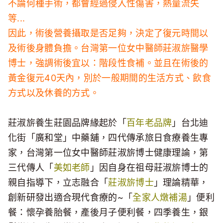
不論何種手術，都會經過侵入性傷害，熱量流失
等...
因此，術後營養攝取是否足夠，決定了復元時間以
及術後身體負擔。台灣第一位女中醫師莊淑旂醫學
博士，強調術後宜以：階段性食補。並且在術後的
黃金復元40天內，別於一般期間的生活方式、飲食
方式以及休養的方式。
莊淑旂養生莊園品牌緣起於「
百年老品牌
」台北迪
化街「廣和堂」中藥舖，四代傳承旅日食療養生專
家，台灣第一位女中醫師莊淑旂博士健康理論，第
三代傳人「
美如老師
」因自身在祖母莊淑旂博士的
親自指導下，立志融合「
莊淑旂博士
」理論精華，
創新研發出適合現代食療的~「
全家人燉補湯
」便利
餐：懷孕養胎餐，產後月子便利餐，四季養生，銀