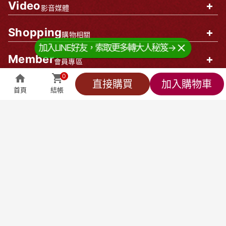
Video
+
影音媒體
Shopping
+
購物相關
加入LINE好友，索取更多轉大人秘笈→
Member
+
會員專區
0
企業資訊
0
直接購買
加入購物車
首頁
結帳
全部商品
萬能客服
貼心小編
會員專區
結帳
莊廣和堂生技食品國際股份有限公司
統一編號：90827571
台北辦公室-
台北市中山區松江路9號2樓
台北門市-
台北市中山區松江路9-1號1樓
新竹大遠百門市-
新竹市東區西大路323號6樓
台中辦公室-
台中市北屯區東山路一段148
號
聯絡方式
產品客服專線：
0800-898-008