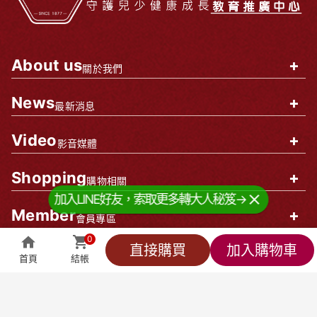
About us
+
關於我們
News
+
最新消息
Video
+
影音媒體
Shopping
+
購物相關
加入LINE好友，索取更多轉大人秘笈→
Member
+
會員專區
0
企業資訊
0
直接購買
加入購物車
首頁
結帳
全部商品
萬能客服
貼心小編
會員專區
結帳
莊廣和堂生技食品國際股份有限公司
統一編號：90827571
台北辦公室-
台北市中山區松江路9號2樓