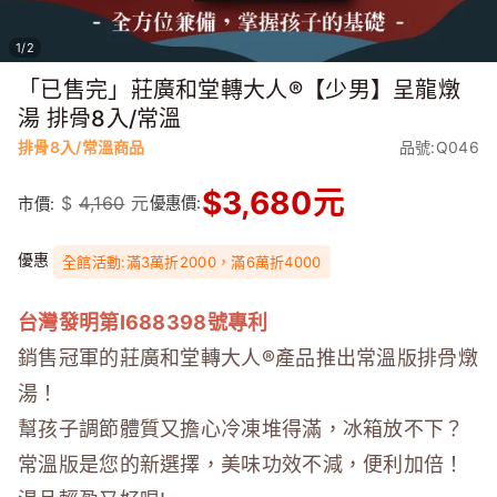
1
/
2
「已售完」莊廣和堂轉大人®【少男】呈龍燉
湯 排骨8入/常溫
排骨8入/常溫商品
品號:Q046
$
3,680
元
$
4,160
元
優惠價:
市價:
優惠
全館活動:滿3萬折2000，滿6萬折4000
台灣發明第I688398號專利
銷售冠軍的莊廣和堂轉大人®產品推出常溫版排骨燉
湯！
幫孩子調節體質又擔心冷凍堆得滿，冰箱放不下？
常溫版是您的新選擇，美味功效不減，便利加倍！