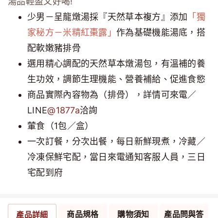
湯品輕盈又好喝!
少男－呈龍燉湯採『天然草本複方』添加
「獨
家秘方－米精紅棗露」
作為基礎機能湯底，搭
配軟嫩豬排骨
選用精心調配的天然草本燉湯包，有溫補的養
生功效，調節生理機能、營養補給、促進食慾
商品實際內容物為（排骨），詳情可來電／
LINE
@1877a
洽詢
葷食（1包／盒）
一次訂餐，分次出餐，每日新鮮現煮，冷藏／
冷凍保鮮宅配，當日來電通知客服人員，三日
宅配到府
商品規格
購物須知
產品問與答
產品詳細