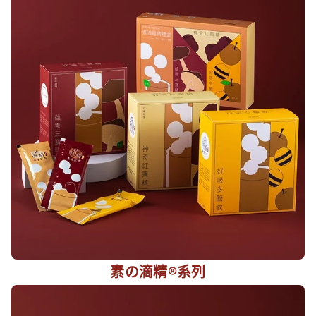
素の滴精®系列