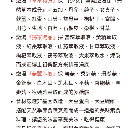
燉湯
『草本複方』
採 【少女】呈鳳燉湯採『天
然草本成分』刺五加、丹參、蓮子、女貞子、
乾薑、紅棗、山藥、益母草、枸杞子、當歸、
川芎、生地、白芍、石榴皮、桑椹、甘草
燉湯
『獨家湯品』
採 當歸萃取液、黃精萃取
液、紅棗萃取液、山葯萃取液、甘草萃取液、
枸杞萃取液、茯苓萃取液、大米萃取水，煉製
而成莊博士祖傳配方米精露湯底
燉湯
『菇蕈萃取』
採 舞菇、秀針菇、珊瑚菇、
金針菇、白木耳、黑木耳、平菇、杏鮑菇、真
姬菇、猴頭菇萃取而成的多醣體
食材嚴選非基因改造、大豆蛋白、大豆纖維，
搭配天然季節食蔬烹煮而成一道道的美味素食
料理，讓您的味蕾享受美味，吃得健康