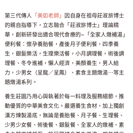
第三代傳人
「美如老師」
因自身在祖母莊淑旂博士
的親自指導下，立志融合「莊淑旂博士」理論精
華，創新研發出適合現代食療的~「全家人燉補湯」
便利餐：懷孕養胎餐，產後月子便利餐，四季養
生，銀髮樂活，生理樂活餐，小月調理餐，術後調
理餐、冬令進補，懶人經濟，美顏養生，男人給
力，少男女（呈龍／呈鳳）、素食主題燉湯⋯等主
題燉湯系列。
養生莊園乃用心與執著於每一料理及服務細節，推
動優質的中華美食文化。嚴選養生食材，加上獨創
漢方煉製湯底，無論是養胎餐、月子餐、生理餐、
少男少女餐、術後餐、銀髮餐、全家人的燉補、素