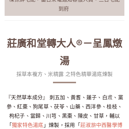
到府
莊廣和堂轉大人®－呈鳳燉
湯
採草本複方、米精露 之特色精華湯底煉製
『天然草本成分』 刺五加、黃耆、蓮子、白朮、黨
參、紅棗、狗尾草、茯苓、山藥、西洋參、桂枝、
枸杞子、當歸、川芎、黑棗、陳皮、甘草，輔以
「
獨家特色湯底
」煉製，採用「
莊淑旂中西醫學博