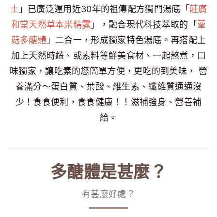
士
」已廣泛運用近30年的祖傳配方獨門湯底「
莊廣
和堂天然草本米精露
」，融合現代科技萃取的「
蕈
菇多醣體
」二合一，形成獨家特色湯底。再搭配上
加上天然時蔬、或素料等鮮美食材、一起熬煮，口
味獨家，讓吃素的您簡單方便，更吃的到美味， 營
養滿分～蛋白質、葉酸、維生素、纖維質通通沒
少！食食便利，食食健康！！滋補強身、營善補
給。
多醣體是甚麼？
有甚麼好處？