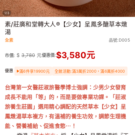
1
/
3
素/莊廣和堂轉大人®【少女】呈鳳多醣草本燉
湯
全素
品號:D005
$
3,580
元
$
3,780
元
優惠價:
市價:
優惠
滿6件享19900元
全館活動:滿3萬折2000，滿6萬折4000
台灣第一女醫莊淑旂醫學博士強調：少男少女發育
成長不能用「等」的，而是要做專業功課。「莊淑
旂養生莊園」選用精心調配的天然草本【少女】呈
鳳燉湯草本複方，有溫補的養生功效，調節生理機
能、營養補給、促進食慾⋯！