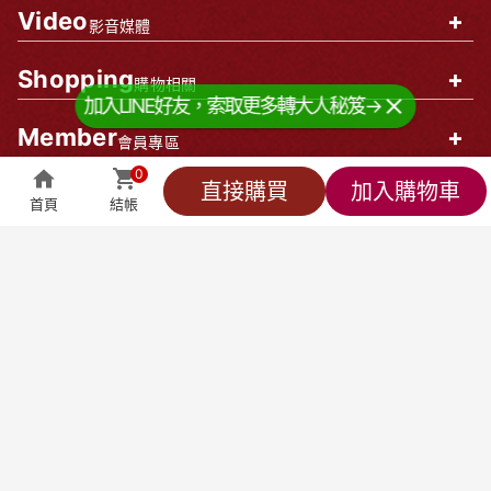
Video
+
影音媒體
Shopping
+
購物相關
加入LINE好友，索取更多轉大人秘笈→
Member
+
會員專區
0
企業資訊
0
直接購買
加入購物車
首頁
結帳
全部商品
萬能客服
貼心小編
會員專區
結帳
莊廣和堂生技食品國際股份有限公司
統一編號：90827571
台北辦公室-
台北市中山區松江路9號2樓
台北門市-
台北市中山區松江路9-1號1樓
新竹大遠百門市-
新竹市東區西大路323號6樓
台中辦公室-
台中市北屯區東山路一段148
號
聯絡方式