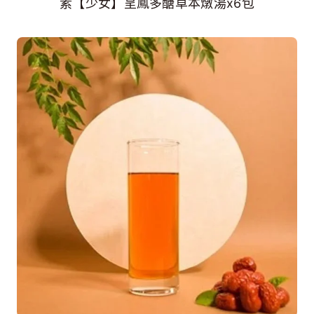
素【少女】呈鳳多醣草本燉湯x6包