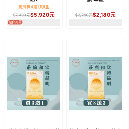
混搭 買4送1共5盒
$
5,920
元
$
2,180
元
$
7,400
元
$
2,280
元
組合商品