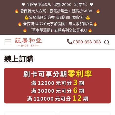
❤️ 全館單筆滿3萬｜現折2000（可累折）❤️
🔥 暑假轉大人方案｜霸氣折現金，最高折6888！🔥
💪父親節限定方案 買8送8!!(限購1組)💪
🔥 全館滿14,720元享加價購｜每人限加購3盒🔥
🔥 「草本萃滴精」五轉系列全館買4送1🔥
0800-898-008
線上訂購