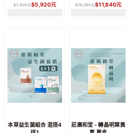
$
5,920
元
$
11,840
元
$
7,400
元
$
16,280
元
本草益生菌組合 混搭4
莊廣和堂 - 轉晶明葉黃
送1
素 單盒