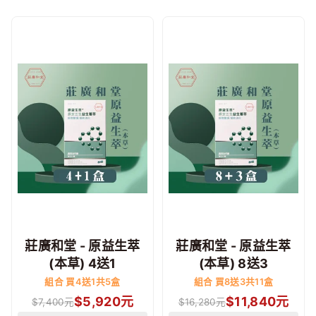
莊廣和堂 - 原益生萃
莊廣和堂 - 原益生萃
(本草) 4送1
(本草) 8送3
組合 買4送1共5盒
組合 買8送3共11盒
$
5,920
元
$
11,840
元
$
7,400
元
$
16,280
元