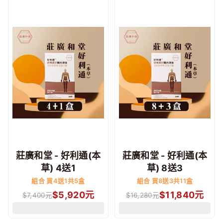
莊廣和堂 - 好利通(本
莊廣和堂 - 好利通(本
草) 4送1
草) 8送3
組合 買4送1共5盒
組合 買8送3共11盒
$
5,920
元
$
11,840
元
$
7,400
元
$
16,280
元