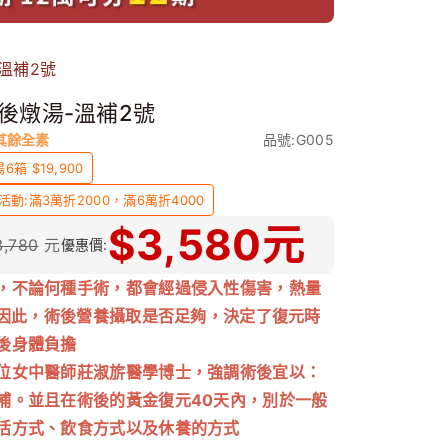
溫補2號
後燉湯-溫補2號
其餘全素
品號:G005
6箱 $19,900
活動:滿3萬折2000，滿6萬折4000
$
3,580
元
3,780
元
優惠價:
，不論何種手術，都會經過侵入性傷害，熱量
..因此，術後營養攝取是否足夠，決定了復元時
後身體負擔
位女中醫師莊淑旂醫學博士，強調術後宜以：
補。並且在術後的黃金復元40天內，別於一般
活方式、飲食方式以及休養的方式