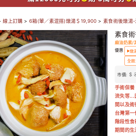
>
線上訂購
>
6箱(葷／素混搭)燉湯＄19,900
>
素食術後燉湯-
素食術
麻油奶素/
優惠
燉湯
全館
$
市價:
手術保養
流失等.
間以及術
台灣第一
階段性食
期間的生