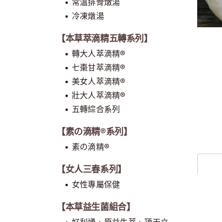
• 常溫排骨燉湯
• 冷凍燉湯
【本草萃滴精五轉系列】
• 轉大人萃滴精®
• 七棗甘萃滴精®
• 美女人萃滴精®
• 壯大人萃滴精®
• 五轉綜合系列
【素の滴精®系列】
• 素の滴精®
【女人三春系列】
• 女性專屬保健
【本草益生菌組合】
• 好利通、原益生萃、頂天立