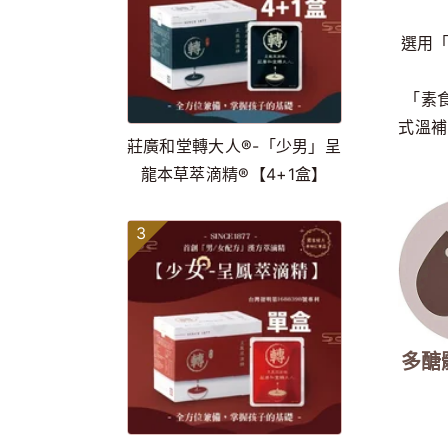
選用
「素
式溫補
莊廣和堂轉大人®-「少男」呈
龍本草萃滴精®【4+1盒】
3
多醣