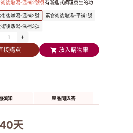
食術後燉湯-溫補2號餐
有漸進式調理養生的功
，搭配
「得過勳章」
的特色飲品-「神奇紅棗
食術後燉湯-溫補2號
素食術後燉湯-平補1號
」，讓術後食用素食者，每天
「一燉補」
、
「一
食術後燉湯-滋補3號
補」
有助於術前／病後補養及提供營養補給、滋
強身的功效
食術後燉湯-溫補2號餐
選用「莊淑旂養生莊園」
直接購買
放入購物車
心調配的
天然草本複方
包搭配莊淑旂醫學博士祖
配方
「米精露+菇蕈多醣湯底」
、與
「各類蔬
」
烹調而成
箱訂購，一次訂餐，分次出餐，每日新鮮現煮，
藏／冷凍保鮮宅配到府
品採用真空包裝，產品圖片僅供參考！
物須知
產品問與答
熱即可食用
40天