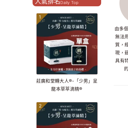
人氣排名
Daily Top
1
由多個
無法
質，
現，
具有
莊廣和堂轉大人®-「少男」呈
龍本草萃滴精®
2