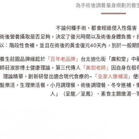
為手術後調養量身規劃的養
不論何種手術，都會經過侵入性傷害，熱
術後營養攝取是否足夠，決定了復元時間以及術後身體負擔。
以：階段性食補。並且在術後的黃金復元40天內，別於一般期
養生莊園品牌緣起於
「百年老品牌」
台北迪化街「廣和堂」中
師莊淑旂博士健康理論，第三代傳人
「美如老師」
因自身在祖
」
理論精華，創新研發出適合現代食療的~
「全家人燉補湯」
便
髮樂活，生理樂活餐，小月調理餐，術後調理餐、冬令進補，
人」（呈龍／呈鳳）、素食主題燉湯⋯