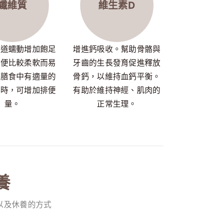
纖維質
維生素D
腸道蠕動增加飽足
增進鈣吸收。幫助骨骼與
糞便比較柔軟而易
牙齒的生長發育促進釋放
，膳食中有適量的
骨鈣，以維持血鈣平衡。
維時，可增加排便
有助於維持神經、肌肉的
量。
正常生理。
養
以及休養的方式