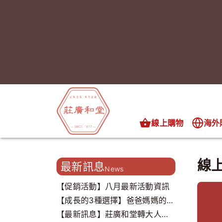
線上購物
海外
線
最新訊息
News
【促銷活動】八月最新活動資訊
【成長的3種選擇】爸爸媽媽的心
聲，我們都聽到了..
【最新訊息】莊廣和堂轉大人打