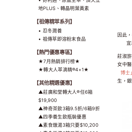
地PLUS、轉晶明葉黃素
【祖傳精萃系列】
• 忍冬潤養
因此，
• 祖傳萃即溶粉末食品
宜
【熱門優惠專區】
莊淑旂
★7月熱銷排行榜★
女中醫
★轉大人萃滴精®4+1★
博士
生，銀
【其他精選優惠】
▲莊廣和堂轉大人®任6箱
$19,900
▲神奇茶飲3箱9.5折/6箱9折
▲四季養生飲瓶裝優惠
▲素食燉湯3箱只要$10,200