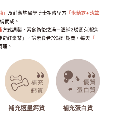
油」
及莊淑旂醫學博士祖傳配方
「米精露+菇蕈
調而成。
補
方式調製，素食術後燉湯－溫補2號餐有漸進
神奇紅棗茶」，讓素食者於調理期間，每天
「一
調理。
補充適量鈣質
補充蛋白質