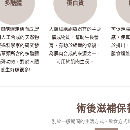
多醣體
蛋白質
單醣體連結而成,是
人體細胞組織器官的主要
可促進
用人工合成的天然物
構成物質，幫助生長發
感，使
經過科學家的研究發
育，有助於組織的修復，
於排出
菇蕈類所含的多醣體
為肌肉合成的來源之一，
膳食纖
特殊功效，對於人體
可用於肌肉生長。
的養生好處很多!
術後滋補保
別於一般期間的生活方式、飲食方式