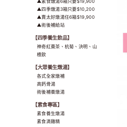
▲素食燉湯6箱只要$19,900
▲四季燉湯3箱只要$10,200
▲賣太好燉湯任6箱$19,900
▲術後補給站
【四季養生飲品】
神奇紅棗茶、杭菊、決明、山
楂飲
【大眾養生燉湯】
各式全家燉補
高鈣骨湯
術後補養燉湯
【素食專區】
素食養生燉湯
素食滴雞精