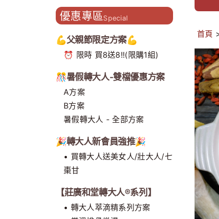
造主題門市 開創補養新型態
優惠專區
Special
首頁
💪父親節限定方案💪
⏰ 限時 買8送8!!(限購1組)
🎊暑假轉大人-雙檔優惠方案
A方案
B方案
暑假轉大人 - 全部方案
🎉轉大人新會員強推🎉
• 買轉大人送美女人/壯大人/七
棗甘
【莊廣和堂轉大人®系列】
• 轉大人萃滴精系列方案