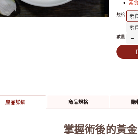
素
效
規格
素
茶
素
飲
數量
補
素
精
傳
食
多
冷
商
商品規格
購
產品詳細
加
掌握術後的黃金