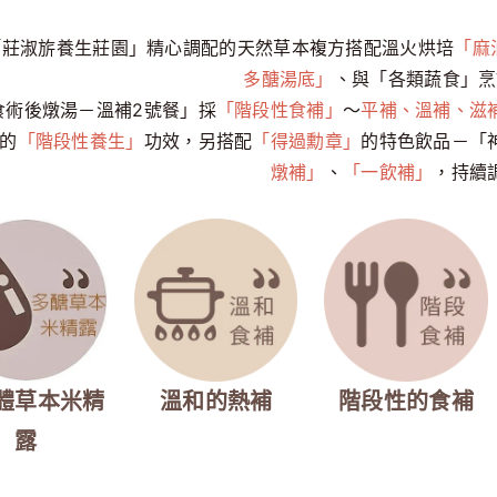
「莊淑旂養生莊園」精心調配的天然草本複方搭配溫火烘培
「麻
多醣湯底」
、與「各類蔬食」烹
食術後燉湯－溫補2號餐」採
「階段性食補」
～
平補、溫補、滋
的
「階段性養生」
功效，另搭配
「得過勳章」
的特色飲品－「
燉補」
、
「一飲補」
，持續
體草本米精
溫和的熱補
階段性的食補
露