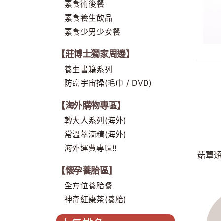
素食術後餐
素食養生飲品
素食少男少女餐
【莊博士獨家周邊】
養生書籍系列
防癌宇宙操(毛巾 / DVD)
【海外購物專區】
轉大人系列(海外)
常溫萃滴精(海外)
海外運費專區!!
菇蕈
【懷孕養胎區】
全方位養胎餐
神奇紅棗茶(養胎)