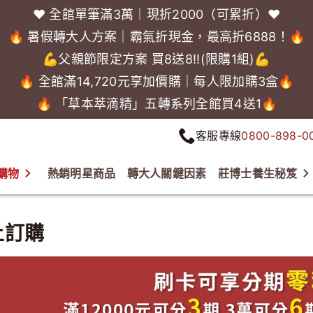
❤️ 全館單筆滿3萬｜現折2000（可累折）❤️
🔥 暑假轉大人方案｜霸氣折現金，最高折6888！🔥
💪父親節限定方案 買8送8!!(限購1組)💪
🔥 全館滿14,720元享加價購｜每人限加購3盒🔥
🔥 「草本萃滴精」五轉系列全館買4送1🔥
客服專線
0800-898-0
購物
熱銷明星商品
轉大人關鍵因素
莊博士養生秘笈
上訂購