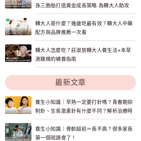
孫三胞胎打造黃金成長策略 為轉大人助攻
轉大人是什麼？幾歲吃最有效？轉大人中藥
配方與品牌推薦一次看
轉大人怎麼吃？莊淑旂轉大人養生法×本草
滴雞精的補養指南
最新文章
養生小知識｜早熟一定要打針嗎？青春期抑
制針、生長激素針有什麼不同？解析治療時
機與照護重點
養生小知識｜骨齡超前＝長不高？很多家長
第一個就誤會了！