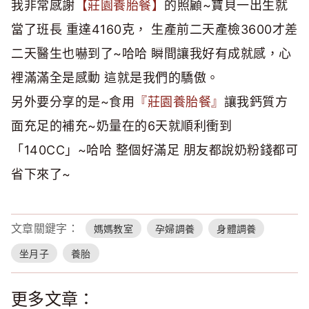
我非常感謝
【莊園養胎餐】
的照顧~寶貝一出生就
當了班長 重達4160克， 生產前二天產檢3600才差
二天醫生也嚇到了~哈哈 瞬間讓我好有成就感，心
裡滿滿全是感動 這就是我們的驕傲。
另外要分享的是~食用
『莊園養胎餐』
讓我鈣質方
面充足的補充~奶量在的6天就順利衝到
「140CC」~哈哈 整個好滿足 朋友都說奶粉錢都可
省下來了~
文章關鍵字：
媽媽教室
孕婦調養
身體調養
坐月子
養胎
更多文章：