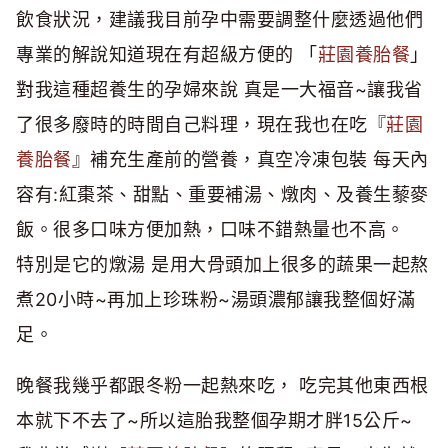
飲食狀況，建議我目前孕中需要調整什麼透過他們
專業的解說知道現在有超級方便的 「
莊園養胎餐
」
對我這種超養生的孕婦來說 真是一大福音~讓我省
了很多廢時的時間自己料理，現在我也在吃『
莊園
養胎餐
』補充生產前的營養，真空冷凍包裝 每天內
容有:紅棗茶、甜點、重要補湯、燉肉、及養生藜麥
飯。很多口味方便加熱，口味不錯熱量也不高。
特別是它的燉湯 是用大骨頭加上很多的蔬果一起熬
煮20小時~再加上珍珠粉~湯頭濃郁讓我整個好滿
足。
晚餐我幾乎都跟冬粉一起熱來吃， 吃完其他東西根
本就下不去了~所以這胎我整個孕期才胖15公斤~