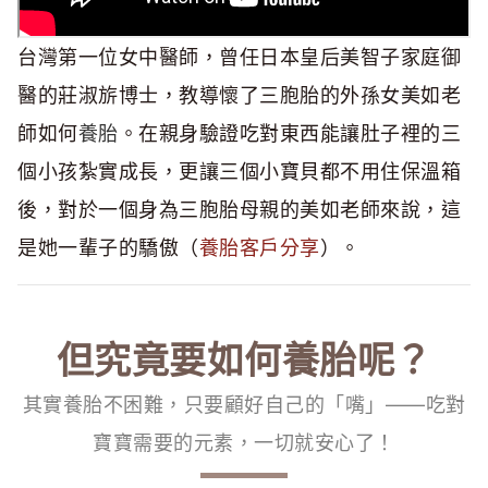
台灣第一位女中醫師，曾任日本皇后美智子家庭御
醫的莊淑旂博士，教導懷了三胞胎的外孫女美如老
師如何
養胎
。在親身驗證吃對東西能讓肚子裡的三
個小孩紮實成長，更讓三個小寶貝都不用住保溫箱
後，對於一個身為三胞胎母親的美如老師來說，這
是她一輩子的驕傲（
養胎客戶分享
）。
但究竟要如何
養胎
呢？
其實養胎不困難，只要顧好自己的「嘴」——吃對
寶寶需要的元素，一切就安心了！