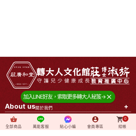
加入LINE好友，索取更多轉大人秘笈→
About us
+
關於我們
0
News
+
最新消息
全部商品
萬能客服
貼心小編
會員專區
結帳