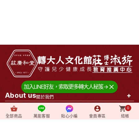
加入LINE好友，索取更多轉大人秘笈→
About us
+
關於我們
0
News
+
最新消息
全部商品
萬能客服
貼心小編
會員專區
結帳
Video
+
影音媒體