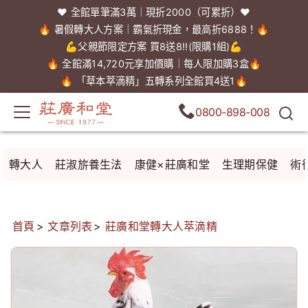
❤️ 全館單筆滿3萬｜現折2000（可累折）❤️
🔥 暑假轉大人方案｜霸氣折現金，最高折6888！🔥
💪父親節限定方案 買8送8!!(限購1組)💪
🔥 全館滿14,720元享加價購｜每人限加購3盒🔥
🔥 「草本萃滴精」五轉系列全館買4送1🔥
0800-898-008
轉大人
莊淑旂養生法
康健×莊廣和堂
生理期保健
術
首頁
文章列表
莊廣和堂轉大人萃滴精