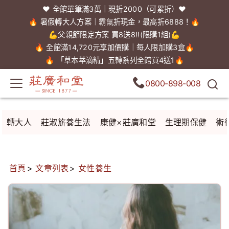
❤️ 全館單筆滿3萬｜現折2000（可累折）❤️
🔥 暑假轉大人方案｜霸氣折現金，最高折6888！🔥
💪父親節限定方案 買8送8!!(限購1組)💪
🔥 全館滿14,720元享加價購｜每人限加購3盒🔥
🔥 「草本萃滴精」五轉系列全館買4送1🔥
0800-898-008
轉大人
莊淑旂養生法
康健×莊廣和堂
生理期保健
術
首頁
文章列表
女性養生