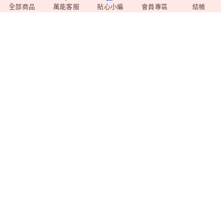
News
+
最新消息
全部商品
萬能客服
貼心小編
會員專區
結帳
Video
+
影音媒體
Shopping
+
購物相關
Member
+
會員專區
企業資訊
莊廣和堂生技食品國際股份有限公司
統一編號：90827571
台北辦公室-
台北市中山區松江路9號2樓
台北門市-
台北市中山區松江路9-1號1樓
新竹大遠百門市-
新竹市東區西大路323號6樓
台中辦公室-
台中市北屯區東山路一段148
號
聯絡方式