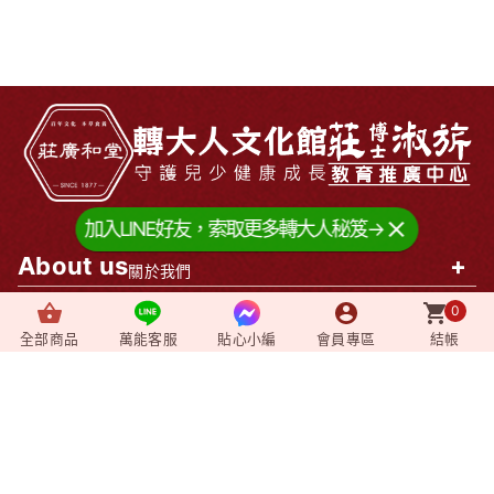
加入LINE好友，索取更多轉大人秘笈→
About us
+
關於我們
0
News
+
最新消息
全部商品
萬能客服
貼心小編
會員專區
結帳
Video
+
影音媒體
Shopping
+
購物相關