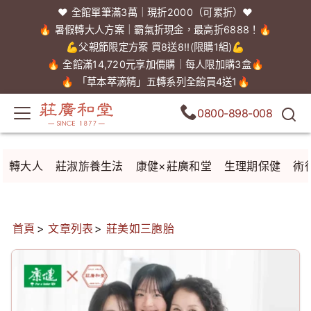
❤️ 全館單筆滿3萬｜現折2000（可累折）❤️
🔥 暑假轉大人方案｜霸氣折現金，最高折6888！🔥
💪父親節限定方案 買8送8!!(限購1組)💪
🔥 全館滿14,720元享加價購｜每人限加購3盒🔥
🔥 「草本萃滴精」五轉系列全館買4送1🔥
0800-898-008
轉大人
莊淑旂養生法
康健×莊廣和堂
生理期保健
術
首頁
文章列表
莊美如三胞胎