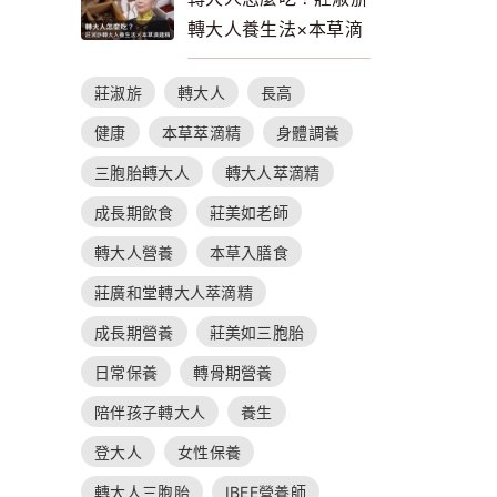
轉大人養生法×本草滴
雞精的補養指南
莊淑旂
轉大人
長高
健康
本草萃滴精
身體調養
三胞胎轉大人
轉大人萃滴精
成長期飲食
莊美如老師
轉大人營養
本草入膳食
莊廣和堂轉大人萃滴精
成長期營養
莊美如三胞胎
日常保養
轉骨期營養
陪伴孩子轉大人
養生
登大人
女性保養
轉大人三胞胎
IBEE營養師