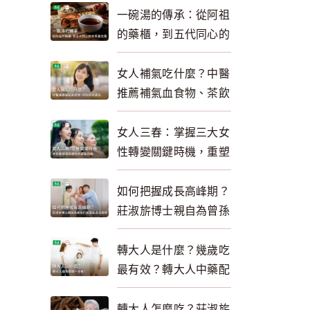
一碗湯的傳承：從阿祖
的藥櫃，到五代同心的
本草養生路
女人補氣吃什麼？中醫
推薦補氣血食物、茶飲
與保健品一次看懂
女人三春：掌握三大女
性轉變關鍵時機，重塑
健康體質，自然逆齡回
春！
如何把握成長高峰期？
莊淑旂博士親自為曾孫
三胞胎打造黃金成長策
略 為轉大人助攻
轉大人是什麼？幾歲吃
最有效？轉大人中藥配
方與品牌推薦一次看
轉大人怎麼吃？莊淑旂