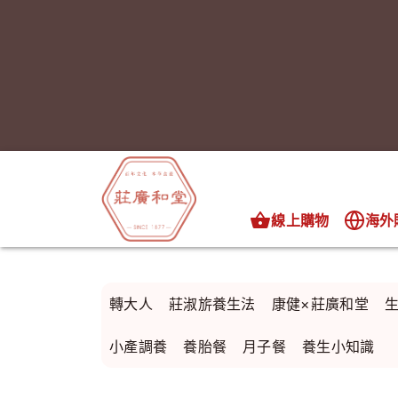
線上購物
海外
轉大人
莊淑旂養生法
康健×莊廣和堂
小產調養
養胎餐
月子餐
養生小知識