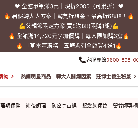
❤️ 全館單筆滿3萬｜現折2000（可累折）❤️
🔥 暑假轉大人方案｜霸氣折現金，最高折6888！🔥
💪父親節限定方案 買8送8!!(限購1組)💪
🔥 全館滿14,720元享加價購｜每人限加購3盒🔥
🔥 「草本萃滴精」五轉系列全館買4送1🔥
客服專線
0800-898-0
購物
熱銷明星商品
轉大人關鍵因素
莊博士養生秘笈
生理期保健
術後調理
防癌宇宙操
銀髮族保養
營養師專