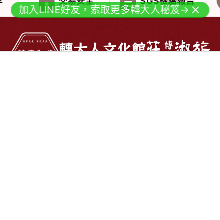
享
交易安全
SGS檢驗報告
加入LINE好友，索取更多轉大人秘笈→
Video
Shoppin
息
影音媒體
媒體影片
全部商品
夜市王專區
熱銷排行榜
三立電視台「願望」專區
檢驗報告
購物須知
隱私權政策
聯絡方式