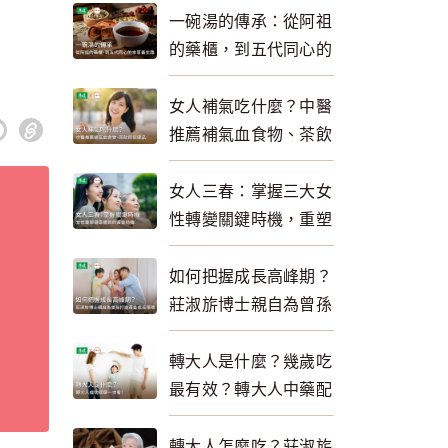
一碗湯的傳承：從阿祖
的藥櫃，到五代同心的
本草養生路
女人補氣吃什麼？中醫
推薦補氣血食物、茶飲
與保健品一次看懂
女人三春：掌握三大女
性轉變關鍵時機，重塑
健康體質，自然逆齡回
春！
如何把握成長高峰期？
莊淑旂博士親自為曾孫
三胞胎打造黃金成長策
略 為轉大人助攻
轉大人是什麼？幾歲吃
最有效？轉大人中藥配
方與品牌推薦一次看
轉大人怎麼吃？莊淑旂