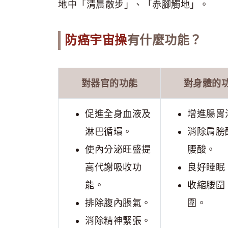
地中「清晨散步」、「赤腳觸地」。
防癌宇宙操
有什麼功能？
對器官的功能
對身體的
促進全身血液及
增進腸胃
淋巴循環。
消除肩膀
使內分泌旺盛提
腰酸。
高代謝吸收功
良好睡眠
能。
收縮腰圍
排除腹內脹氣。
圍。
消除精神緊張。