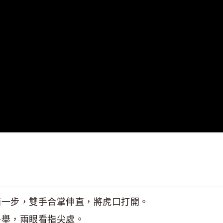
踏一步，雙手合掌伸直，將虎口打開。
平舉，兩眼看指尖處。