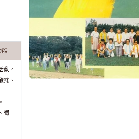
功能
活動。
酸痛、
。
、臀