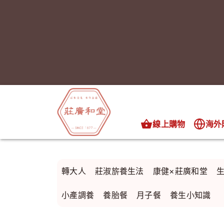
線上購物
海外
轉大人
莊淑旂養生法
康健×莊廣和堂
小產調養
養胎餐
月子餐
養生小知識