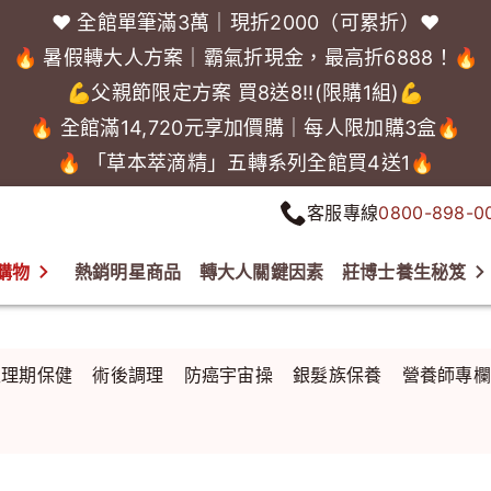
❤️ 全館單筆滿3萬｜現折2000（可累折）❤️
🔥 暑假轉大人方案｜霸氣折現金，最高折6888！🔥
💪父親節限定方案 買8送8!!(限購1組)💪
🔥 全館滿14,720元享加價購｜每人限加購3盒🔥
🔥 「草本萃滴精」五轉系列全館買4送1🔥
客服專線
0800-898-0
購物
熱銷明星商品
轉大人關鍵因素
莊博士養生秘笈
生理期保健
術後調理
防癌宇宙操
銀髮族保養
營養師專