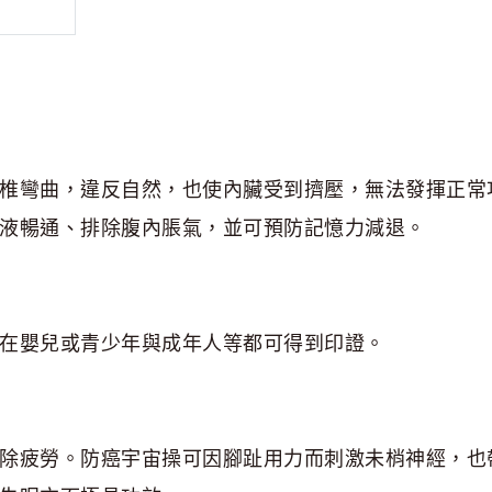
椎彎曲，違反自然，也使內臟受到擠壓，無法發揮正常
液暢通、排除腹內脹氣，並可預防記憶力減退。
在嬰兒或青少年與成年人等都可得到印證。
除疲勞。防癌宇宙操可因腳趾用力而刺激未梢神經，也