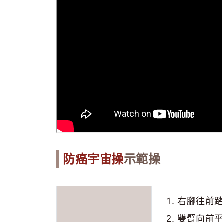
防癌宇宙操
示範操
右腳往前
雙臂向前