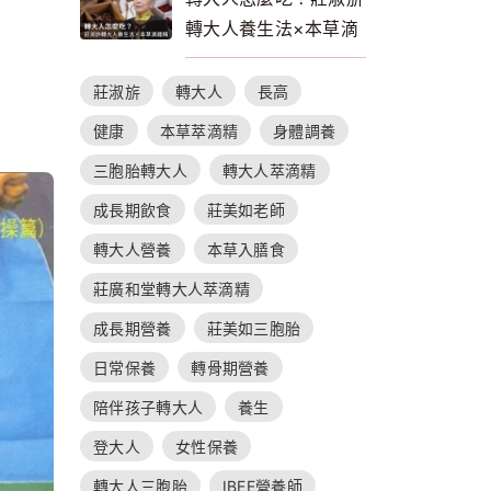
轉大人養生法×本草滴
雞精的補養指南
莊淑旂
轉大人
長高
健康
本草萃滴精
身體調養
三胞胎轉大人
轉大人萃滴精
成長期飲食
莊美如老師
轉大人營養
本草入膳食
莊廣和堂轉大人萃滴精
成長期營養
莊美如三胞胎
日常保養
轉骨期營養
陪伴孩子轉大人
養生
登大人
女性保養
轉大人三胞胎
IBEE營養師