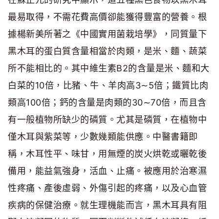
最易取得，不需花費高價卻能獲得豐富的營養。根
據楊新美所著之《中國實用菌栽培學》，同質量下
黑木耳的蛋白質含量相當於肉類，是米、麵、蔬菜
所不能相比的。其中維生素B2的含量是米、麵和大
白菜的10倍，比豬、牛、羊肉高3∼5倍；鐵質比肉
類高100倍；鈣的含量是肉類的30∼70倍，而且含
有一般植物所缺少的磷質。尤其是磷質，在植物中
僅木耳與紫菜等，少數幾類能供應。中醫書籍即
稱，木耳性平、味甘，用無煙的炭火烘乾或曬乾後
備用，能益氣強身，活血、止痛。被應用於治寒濕
性疼痛、產後虛弱、外傷引起的疼痛，以及心血管
疾病的保健治療。就生理機能而言，黑木耳具有阻