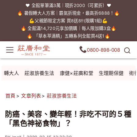
❤️ 全館單筆滿3萬｜現折2000（可累折）❤️
🔥 暑假轉大人方案｜霸氣折現金，最高折6888！🔥
💪父親節限定方案 買8送8!!(限購1組)💪
🔥 全館滿14,720元享加價購｜每人限加購3盒🔥
🔥 「草本萃滴精」五轉系列全館買4送1🔥
0800-898-008
轉大人
莊淑旂養生法
康健×莊廣和堂
生理期保健
術
首頁
文章列表
莊淑旂養生法
防癌、美容、變年輕！非吃不可的５種
「黑色神祕食物」？