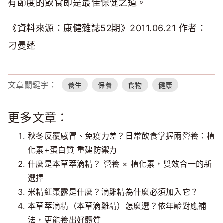
有節度的飲食即是最佳保健之道。
《資料來源：康健雜誌52期》2011.06.21 作者：
刁曼蓬
文章關鍵字：
養生
保養
食物
健康
更多文章：
秋冬反覆感冒、免疫力差？日常飲食掌握兩營養：植
化素+蛋白質 重建防禦力
什麼是本草萃滴精？ 營養 × 植化素，雙效合一的新
選擇
米精紅棗露是什麼？滴雞精為什麼必須加入它？
本草萃滴精（本草滴雞精）怎麼選？依年齡對應補
法，更能養出好體質