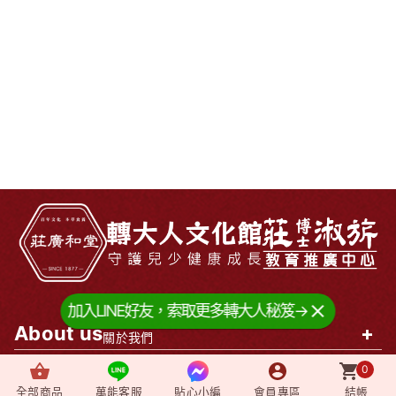
加入LINE好友，索取更多轉大人秘笈→
About us
+
關於我們
0
News
+
最新消息
全部商品
萬能客服
貼心小編
會員專區
結帳