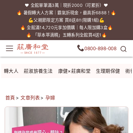
❤️ 全館單筆滿3萬｜現折2000（可累折）❤️
🔥 暑假轉大人方案｜霸氣折現金，最高折6888！🔥
💪父親節限定方案 買8送8!!(限購1組)💪
🔥 全館滿14,720元享加價購｜每人限加購3盒🔥
🔥 「草本萃滴精」五轉系列全館買4送1🔥
0800-898-008
轉大人
莊淑旂養生法
康健×莊廣和堂
生理期保健
術
首頁
文章列表
孕婦