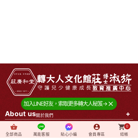
加入LINE好友，索取更多轉大人秘笈→
About us
+
關於我們
0
News
+
最新消息
全部商品
萬能客服
貼心小編
會員專區
結帳