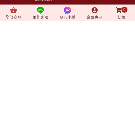
0
News
+
最新消息
全部商品
萬能客服
貼心小編
會員專區
結帳
Video
+
影音媒體
Shopping
+
購物相關
Member
+
會員專區
企業資訊
莊廣和堂生技食品國際股份有限公司
統一編號：90827571
台北辦公室-
台北市中山區松江路9號2樓
台北門市-
台北市中山區松江路9-1號1樓
新竹大遠百門市-
新竹市東區西大路323號6樓
台中辦公室-
台中市北屯區東山路一段148
號