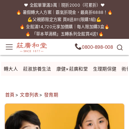
❤️ 全館單筆滿3萬｜現折2000（可累折）❤️
🔥 暑假轉大人方案｜霸氣折現金，最高折6888！🔥
💪父親節限定方案 買8送8!!(限購1組)💪
🔥 全館滿14,720元享加價購｜每人限加購3盒🔥
🔥 「草本萃滴精」五轉系列全館買4送1🔥
0800-898-008
轉大人
莊淑旂養生法
康健×莊廣和堂
生理期保健
術
首頁
文章列表
發育期