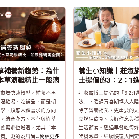
草補養新趨勢：為什
養生小知識｜莊淑
本草滴雞精比一般滴
士提倡的3：2：1
精更全面？
法
生市場快速轉型，補養不再
莊淑旂博士提倡的「3:2:1
純喝雞湯、吃補品，而是朝
法」，強調青春期轉大人
科學、順應人體需求的方向
除了營養補充，更重要的
展。結合漢方、本草與植萃
立規律飲食、良好作息與
補養需求也增溫，尤其「本
生活節奏。透過早餐吃得
補養」更蔚為風尚
...閱讀更多
晚餐減量、細嚼慢嚥與固