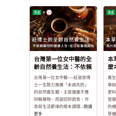
台灣第一位女中醫的全
本
齡自然養生法：不依賴
麼
藥物的健康人生，從日
雞
台灣第一位女中醫──莊淑旂博
養
常實踐開始
士一生致力推廣「未病先防」
單
的自然養生觀，主張健康不應
更
仰賴藥物，而是回到飲食、作
發
息與生活節律的根本調理
...閱讀
的
更多
草