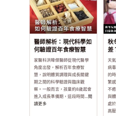
醫師解析：現代科學如
秋
何驗證百年食療智慧
差
養
家醫科洪暐傑醫師從現代醫學
天
建
角度出發，解析百年食療智
病
慧，說明體質調理與成長關鍵
的
期之間的科學驗證與臨床觀
繁
察。一般而言，孩童約8歲起會
不
進入成長準備期，這段時間
...閱
與
讀更多
處
高