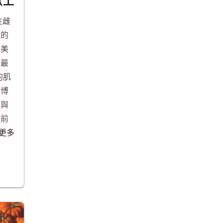
（上
性雌
盛的
、美
果最
的肌
旂博
方與
全前
讀更多