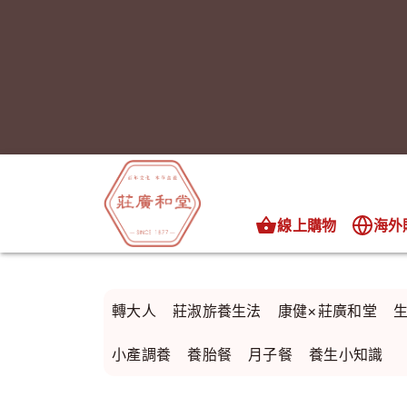
線上購物
海外
轉大人
莊淑旂養生法
康健×莊廣和堂
小產調養
養胎餐
月子餐
養生小知識