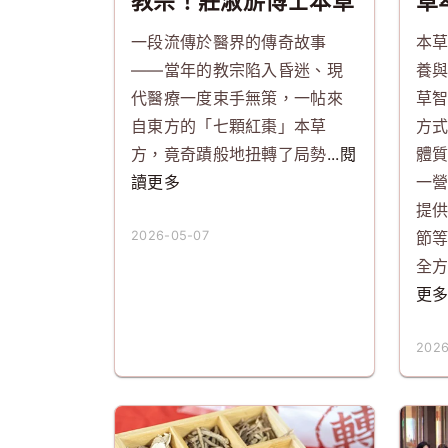
教宗！莊淑旂博士本草
草
食養與啟動代謝實證
一段流傳於醫界的傳奇故事
本
——當年的教宗陷入昏迷、現
養
代醫療一度束手無策，一帖來
草
自東方的「七顆紅棗」本草
方
方，竟奇蹟般地扭轉了局勢
...閱
體
讀更多
一
提
2026-05-07
節
全
更
2026