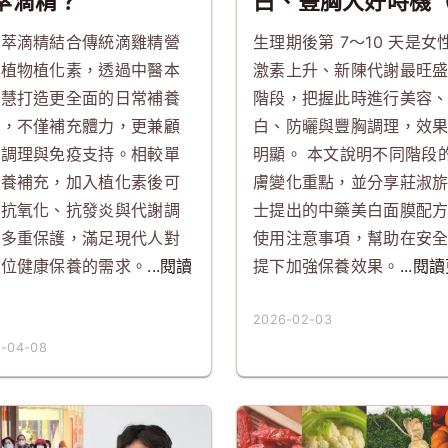
萃滴精？
白、豐胸大好時機
篇）
草萃滴精結合傳統滴雞精營
生理期後第 7～10 天是女
與植物植化素，透過中醫本
激素上升、新陳代謝最旺
智慧打造更全面的日常補養
階段，把握此時進行美容
式，不僅補充體力，更兼顧
白、防曬與豐胸調理，效
質調理與免疫支持。相較單
明顯。 本文說明不同階段
營養補充，加入植化素後可
膚變化重點，並分享莊淑
供抗氧化、抗發炎與代謝調
士提出的中藥美白面膜配
等多重保護，滿足現代人對
使用注意事項，幫助在安
方位健康保養的需求。
...閱讀
提下加強保養效果。
...閱
多
2026-02-03
-04-08