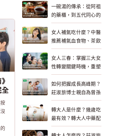
一碗湯的傳承：從阿祖
的藥櫃，到五代同心的
本草養生路
女人補氣吃什麼？中醫
推薦補氣血食物、茶飲
與保健品一次看懂
女人三春：掌握三大女
性轉變關鍵時機，重塑
健康體質，自然逆齡回
南》
春！
如何把握成長高峰期？
眠全
莊淑旂博士親自為曾孫
金成
三胞胎打造黃金成長策
但按
長高
略 為轉大人助攻
轉大人是什麼？幾歲吃
怕沒
最有效？轉大人中藥配
那
方與品牌推薦一次看
薦的
轉大人怎麼吃？莊淑旂