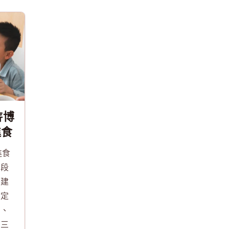
旂博
進食
進食
階段
是建
穩定
好、
定三