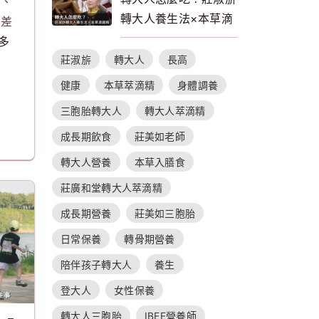
動、
轉大人養生法×本草滴
期差
雞精的補養指南
更多
莊淑旂
轉大人
長高
健康
本草萃滴精
身體調養
三胞胎轉大人
轉大人萃滴精
成長期飲食
莊美如老師
轉大人營養
本草入膳食
莊廣和堂轉大人萃滴精
成長期營養
莊美如三胞胎
日常保養
轉骨期營養
陪伴孩子轉大人
養生
登大人
女性保養
轉大人三胞胎
IBEE營養師