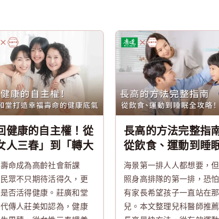
回健康的自主權！從
長高的方法完整指
女人三春」到「轉大
從飲食、運動到睡
」養生觀，莊廣和堂
攻略！把握男女黃
福壽命成為高齡社會新課
海景第一排人人都想要，
造幸福壽命的健康底
長期，讓孩子快速
，民眾不只期待活得久，更
照身高排隊的第一排，恐
意是否活得健康。莊廣和堂
有家長希望孩子一直站在
四代傳人莊美如認為，健康
兒。本文整理兒科醫師推