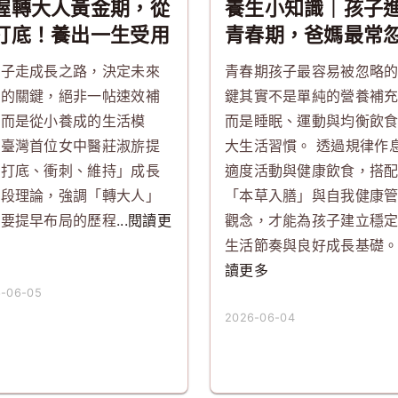
握轉大人黃金期，從
養生小知識｜孩子
打底！養出一生受用
青春期，爸媽最常
健康力
的3件事
孩子走成長之路，決定未來
青春期孩子最容易被忽略
質的關鍵，絕非一帖速效補
鍵其實不是單純的營養補
，而是從小養成的生活模
而是睡眠、運動與均衡飲
。臺灣首位女中醫莊淑旂提
大生活習慣。 透過規律作
「打底、衝刺、維持」成長
適度活動與健康飲食，搭
階段理論，強調「轉大人」
「本草入膳」與自我健康
需要提早布局的歷程
...閱讀更
觀念，才能為孩子建立穩
生活節奏與良好成長基礎
讀更多
-06-05
2026-06-04