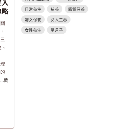
進入
日常養生
補養
體質保養
忽略
婦女保養
女人三春
的關
女性養生
坐月子
充，
食三
息、
配
管理
定的
。
...閱