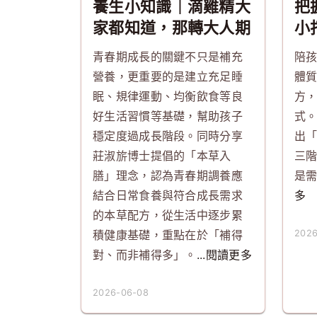
養生小知識｜滴雞精大
把
家都知道，那轉大人期
小
間真正重要的是什麼？
的
青春期成長的關鍵不只是補充
陪
營養，更重要的是建立充足睡
體
眠、規律運動、均衡飲食等良
方
好生活習慣等基礎，幫助孩子
式
穩定度過成長階段。同時分享
出
莊淑旂博士提倡的「本草入
三
膳」理念，認為青春期調養應
是
結合日常食養與符合成長需求
多
的本草配方，從生活中逐步累
積健康基礎，重點在於「補得
2026
對、而非補得多」。
...閱讀更多
2026-06-08