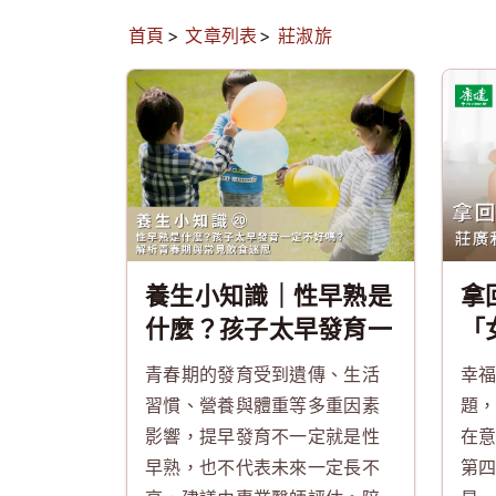
首頁
文章列表
莊淑旂
養生小知識｜性早熟是
拿
什麼？孩子太早發育一
「
定不好嗎？解析青春期
人
青春期的發育受到遺傳、生活
幸
與常見飲食迷思
打
習慣、營養與體重等多重因素
題
氣
影響，提早發育不一定就是性
在
早熟，也不代表未來一定長不
第