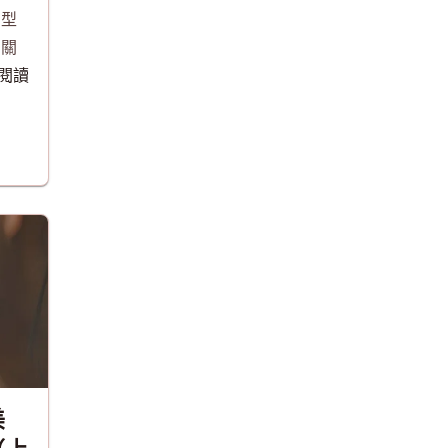
和型
長關
..閱讀
美