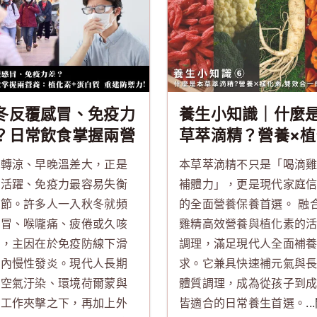
冬反覆感冒、免疫力
養生小知識｜什麼
？日常飲食掌握兩營
草萃滴精？營養×植
：植化素+蛋白質 重
素，雙效合一的新
氣轉涼、早晚溫差大，正是
本草萃滴精不只是「喝滴
防禦力
擇！
毒活躍、免疫力最容易失衡
補體力」，更是現代家庭
時節。許多人一入秋冬就頻
的全面營養保養首選。 融
感冒、喉嚨痛、疲倦或久咳
雞精高效營養與植化素的
癒，主因在於免疫防線下滑
調理，滿足現代人全面補
體內慢性發炎。現代人長期
求。它兼具快速補元氣與
於空氣汙染、環境荷爾蒙與
體質調理，成為從孩子到
壓工作夾擊之下，再加上外
皆適合的日常養生首選。
.