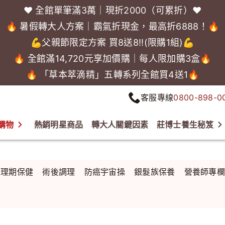
❤️ 全館單筆滿3萬｜現折2000（可累折）❤️
🔥 暑假轉大人方案｜霸氣折現金，最高折6888！🔥
💪父親節限定方案 買8送8!!(限購1組)💪
🔥 全館滿14,720元享加價購｜每人限加購3盒🔥
🔥 「草本萃滴精」五轉系列全館買4送1🔥
客服專線
0800-898-0
購物
熱銷明星商品
轉大人關鍵因素
莊博士養生秘笈
生理期保健
術後調理
防癌宇宙操
銀髮族保養
營養師專