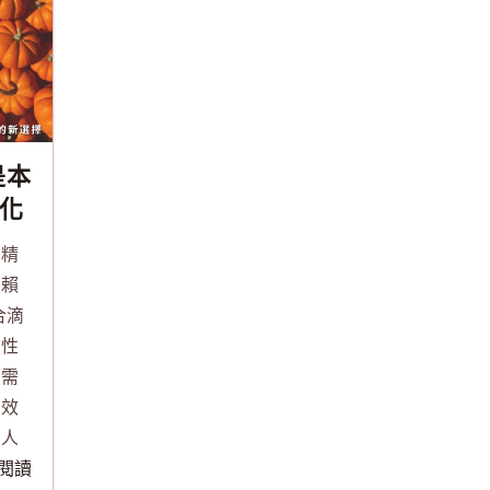
是本
化
選
雞精
信賴
合滴
活性
養需
長效
成人
..閱讀