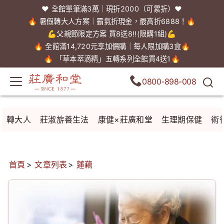
❤️ 全館單筆滿3萬｜現折2000（可累折）❤️
🔥 暑假轉大人方案｜霸氣折現金，最高折6888！🔥
💪父親節限定方案 買8送8!!(限購1組)💪
🔥 全館滿14,720元享加價購｜每人限加購3盒🔥
🔥 「草本萃滴精」五轉系列全館買4送1🔥
0800-898-008
轉大人
莊淑旂養生法
康健×莊廣和堂
生理期保健
術
首頁
文章列表
蓮藕