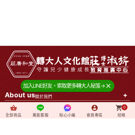
加入LINE好友，索取更多轉大人秘笈→
About us
+
關於我們
0
News
+
最新消息
全部商品
萬能客服
貼心小編
會員專區
結帳
Video
+
影音媒體