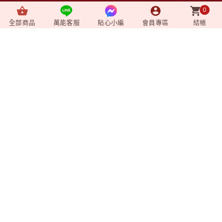
0
News
+
最新消息
全部商品
萬能客服
貼心小編
會員專區
結帳
Video
+
影音媒體
Shopping
+
購物相關
Member
+
會員專區
企業資訊
莊廣和堂生技食品國際股份有限公司
統一編號：90827571
台北辦公室-
台北市中山區松江路9號2樓
台北門市-
台北市中山區松江路9-1號1樓
新竹大遠百門市-
新竹市東區西大路323號6樓
台中辦公室-
台中市北屯區東山路一段148
號