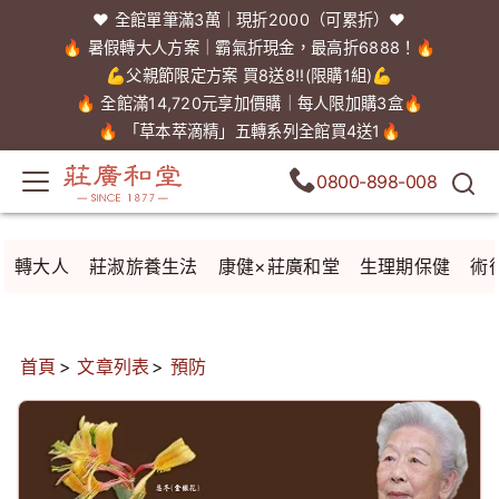
❤️ 全館單筆滿3萬｜現折2000（可累折）❤️
🔥 暑假轉大人方案｜霸氣折現金，最高折6888！🔥
💪父親節限定方案 買8送8!!(限購1組)💪
🔥 全館滿14,720元享加價購｜每人限加購3盒🔥
🔥 「草本萃滴精」五轉系列全館買4送1🔥
0800-898-008
轉大人
莊淑旂養生法
康健×莊廣和堂
生理期保健
術
首頁
文章列表
預防