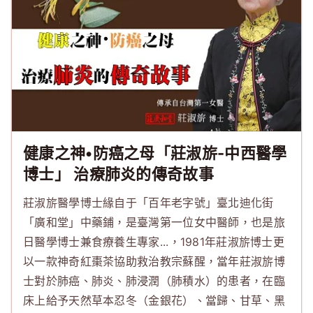
健康之神•防癌之母「莊淑旂-中西醫學
博士」 治療肺炎的傳奇故事
莊淑旂醫學博士緣自于「百年老字號」臺北迪化街
「廣和堂」中藥鋪，是臺灣第一位女中醫師，也是旅
日醫學博士兼食療養生專家...，1981年莊淑旂博士更
以一款神奇紅棗茶協助救治教宗蘇醒，當年莊淑旂博
士對於肺癌、肺炎、肺浸潤（肺積水）的患者，在臨
床上給予天然草本忍冬（金銀花）、當歸、甘草、黑