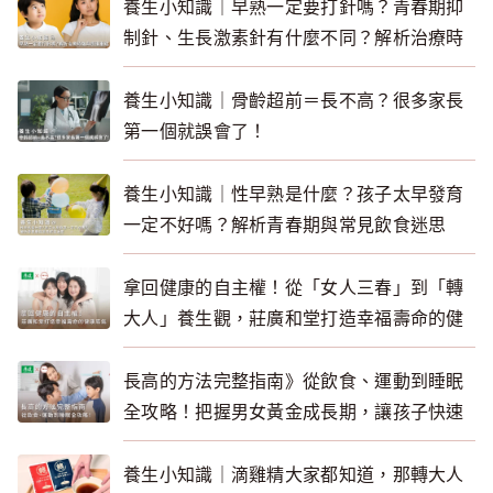
養生小知識｜早熟一定要打針嗎？青春期抑
制針、生長激素針有什麼不同？解析治療時
機與照護重點
養生小知識｜骨齡超前＝長不高？很多家長
第一個就誤會了！
養生小知識｜性早熟是什麼？孩子太早發育
一定不好嗎？解析青春期與常見飲食迷思
拿回健康的自主權！從「女人三春」到「轉
大人」養生觀，莊廣和堂打造幸福壽命的健
康底氣
長高的方法完整指南》從飲食、運動到睡眠
全攻略！把握男女黃金成長期，讓孩子快速
長高
養生小知識｜滴雞精大家都知道，那轉大人