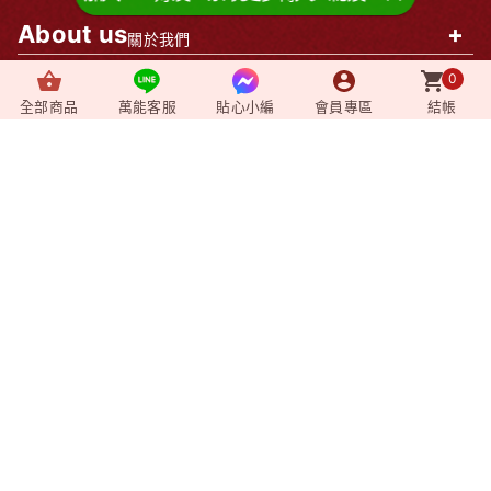
加入LINE好友，索取更多轉大人秘笈→
About us
+
關於我們
0
News
+
最新消息
全部商品
萬能客服
貼心小編
會員專區
結帳
Video
+
影音媒體
Shopping
+
購物相關
Member
+
會員專區
企業資訊
莊廣和堂生技食品國際股份有限公司
統一編號：90827571
台北辦公室-
台北市中山區松江路9號2樓
台北門市-
台北市中山區松江路9-1號1樓
新竹大遠百門市-
新竹市東區西大路323號6樓