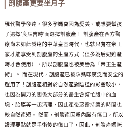
剖腹產更要坐月子
現代醫學發達，很多孕媽會因為愛美、或想要幫孩
子選擇‘良辰吉時’而選擇剖腹產！ 剖腹產在西方醫
療尚未如此發達的中華皇室時代，也就只有在帝王
家才能享受到剖腹產的生產方式（但多為后妃難產
時才會使用），所以剖腹產也被美譽為「帝王生產
術」。 而在現代，剖腹產已被孕媽咪廣泛而安全的
選用了！剖腹產相對於自然產對陰道的影響較小，
也因為開刀的關係大部分的醫生會幫忙腹中的血
塊、胎膜等一起清理，因此產後惡露持續的時間也
較自然產短。 然而，剖腹產因爲內臟有傷口，所以
護理要點就是手術後的傷口了，因此，剖腹產媽咪