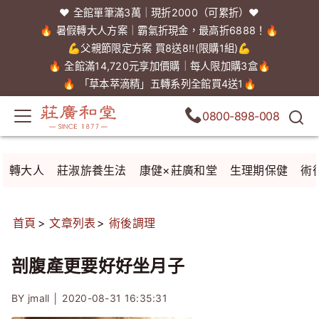
❤️ 全館單筆滿3萬｜現折2000（可累折）❤️
🔥 暑假轉大人方案｜霸氣折現金，最高折6888！🔥
💪父親節限定方案 買8送8!!(限購1組)💪
🔥 全館滿14,720元享加價購｜每人限加購3盒🔥
🔥 「草本萃滴精」五轉系列全館買4送1🔥
0800-898-008
轉大人
莊淑旂養生法
康健×莊廣和堂
生理期保健
術
首頁
文章列表
術後調理
剖腹產更要好好坐月子
BY jmall │
2020-08-31 16:35:31