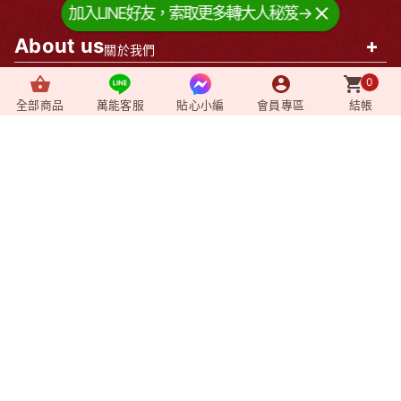
加入LINE好友，索取更多轉大人秘笈→
About us
+
關於我們
0
News
+
最新消息
全部商品
萬能客服
貼心小編
會員專區
結帳
Video
+
影音媒體
Shopping
+
購物相關
Member
+
會員專區
企業資訊
莊廣和堂生技食品國際股份有限公司
統一編號：90827571
台北辦公室-
台北市中山區松江路9號2樓
台北門市-
台北市中山區松江路9-1號1樓