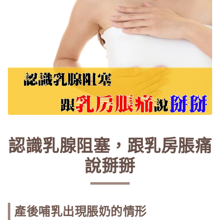
認識乳腺阻塞，跟乳房脹痛
說掰掰
產後哺乳出現脹奶的情形