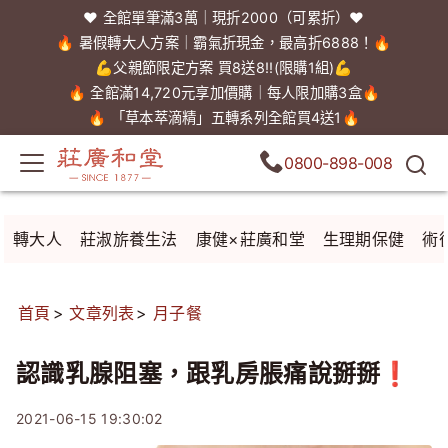
❤️ 全館單筆滿3萬｜現折2000（可累折）❤️
🔥 暑假轉大人方案｜霸氣折現金，最高折6888！🔥
💪父親節限定方案 買8送8!!(限購1組)💪
🔥 全館滿14,720元享加價購｜每人限加購3盒🔥
🔥 「草本萃滴精」五轉系列全館買4送1🔥
0800-898-008
轉大人
莊淑旂養生法
康健×莊廣和堂
生理期保健
術
首頁
文章列表
月子餐
認識乳腺阻塞，跟乳房脹痛說掰掰❗
2021-06-15 19:30:02