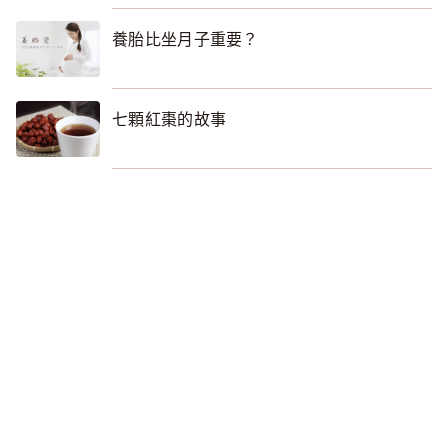
養胎比坐月子重要？
七顆紅棗的故事