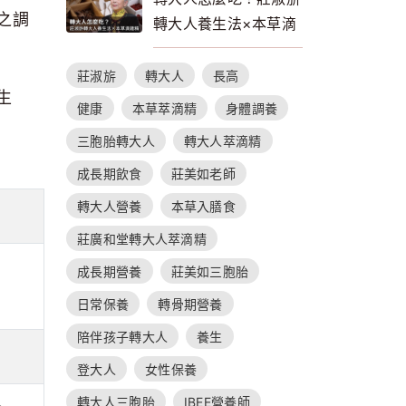
之調
轉大人養生法×本草滴
雞精的補養指南
莊淑旂
轉大人
長高
生
健康
本草萃滴精
身體調養
三胞胎轉大人
轉大人萃滴精
成長期飲食
莊美如老師
轉大人營養
本草入膳食
莊廣和堂轉大人萃滴精
成長期營養
莊美如三胞胎
日常保養
轉骨期營養
陪伴孩子轉大人
養生
登大人
女性保養
轉大人三胞胎
IBEE營養師