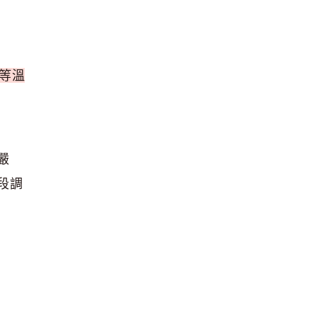
等溫
嚴
段調