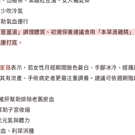
糖、山楂茶、黑糖紅豆湯、女人補氣茶
、少吹冷氣
幫助氣血運行
「薏薑湯」調理體質、初潮保養建議食用「本草滴雞精」
健康打底
。
家蓓
表示，若女性月經期間臉色蒼白、手腳冰冷、經痛
其有流產、手術病史者更需注重調養。建議可依週期階
豬肝幫助排除老舊瘀血
幫助子宮收縮
充元氣與體力
補血、利尿消腫