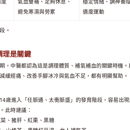
適度
氣血雙補、足夠休息、
穩定情緒、調神養
避免寒濕與勞累
適度運動
段。
調理是關鍵
期，中醫都認為這是調理體質、補氣補血的關鍵時機。
減緩經痛、改善手腳冰冷與氣血不足，都有明顯幫助。
14歲進入「任脈通、太衝脈盛」的發育階段，容易出現
。此時建議：
莧菜、豬肝、紅棗、黑糖