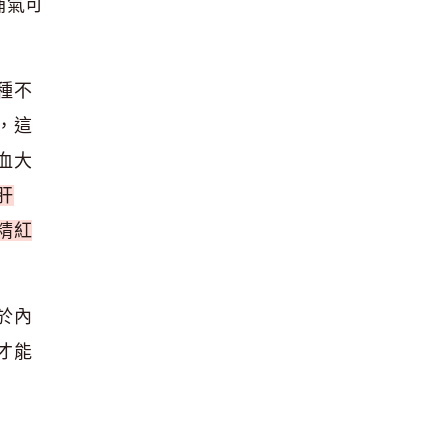
補氣可
種不
，這
血大
肝
精紅
於內
才能