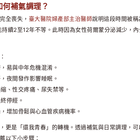
如何補氣調理？
完全喪失，
臺大醫院婦產部主治醫師
說明這段時間被稱
），可能持續2至12年不等。此時因為女性荷爾蒙分泌減少，
：
鬱，易與中年危機混淆。
汗，夜間發作影響睡眠。
萎縮、性交疼痛、尿失禁等。
最終停經。
降，增加骨鬆與心血管疾病機率。
，更是「還我青春」的轉機。透過補氣與日常調理，可
薦以下小步驟：