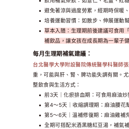
飲用補氣茶飲：如薏仁、老薑、紅
避免著涼與過度勞累，經期時保暖
培養運動習慣：如散步、伸展運動
草本入膳：生理期前後建議可食用
補飲品，讓女孩在成長期為一輩子
每月生理期補氣建議：
台北醫學大學附設醫院傳統醫學科醫師張
重，可能與肝、腎、脾功能失調有關。尤
整飲食與生活方式：
前3天｜化瘀排血期：可食用麻油炒
第4～5天｜收縮調理期：麻油腰花
第5～6天｜溫補修復期：麻油雞補
全期可搭配米酒黑糖紅豆湯，補氣