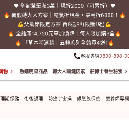
❤️ 全館單筆滿3萬｜現折2000（可累折）❤️
🔥 暑假轉大人方案｜霸氣折現金，最高折6888！🔥
💪父親節限定方案 買8送8!!(限購1組)💪
🔥 全館滿14,720元享加價購｜每人限加購3盒🔥
🔥 「草本萃滴精」五轉系列全館買4送1🔥
客服專線
0800-898-0
購物
熱銷明星商品
轉大人關鍵因素
莊博士養生秘笈
生理期保健
術後調理
防癌宇宙操
銀髮族保養
營養師專