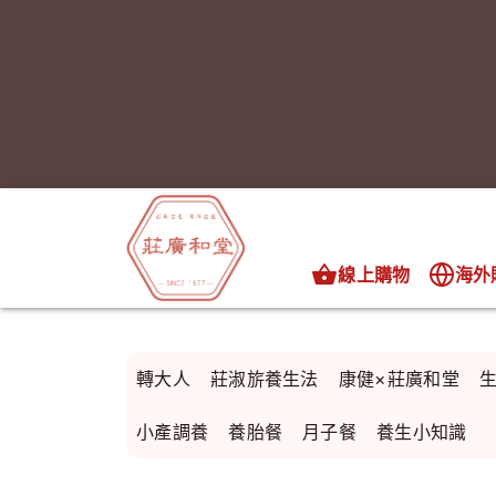
線上購物
海外
轉大人
莊淑旂養生法
康健×莊廣和堂
小產調養
養胎餐
月子餐
養生小知識