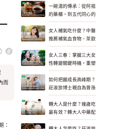
一碗湯的傳承：從阿祖
的藥櫃，到五代同心的
一
本草養生路
女人補氣吃什麼？中醫
推薦補氣血食物、茶飲
與保健品一次看懂
女人三春：掌握三大女
性轉變關鍵時機，重塑
健康體質，自然逆齡回
健
春！
如何把握成長高峰期？
內而
莊淑旂博士親自為曾孫
三胞胎打造黃金成長策
略 為轉大人助攻
轉大人是什麼？幾歲吃
最有效？轉大人中藥配
方與品牌推薦一次看
期：
轉大人怎麼吃？莊淑旂