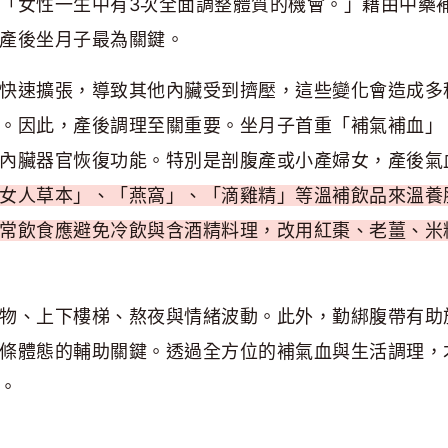
「女性一生中有3次全面調整體質的機會。」藉由中藥
產後坐月子最為關鍵。
快速擴張，導致其他內臟受到擠壓，這些變化會造成多
。因此，產後調理至關重要。坐月子首重「補氣補血」
內臟器官恢復功能。特別是剖腹產或小產婦女，產後氣
女人草本」、「燕窩」、「滴雞精」等溫補飲品來溫養
常飲食應避免冷飲與含酒精料理，改用紅棗、老薑、米
物、上下樓梯、熬夜與情緒波動。此外，勤綁腹帶有助
條體態的輔助關鍵。透過全方位的補氣血與生活調理，
。